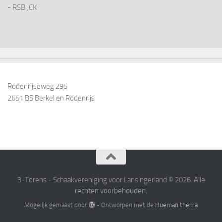
- RSB JCK
Rodenrijseweg 295
2651 BS Berkel en Rodenrijs
3-Torens - Schaakvereniging voor Lansingerland © 2026. Alle
rechten voorbehouden.
Mogelijk gemaakt door
- Ontworpen met de
Hueman thema