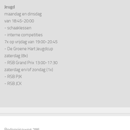
Jeugd
maandag en dinsdag
van 18:45-20:00
- schaaklessen
- interne competities
7x op vrijdag van 19:00-20:45
- De Groene Hart Jeugdcup
zaterdag (8x)
- RSB Grand Prix 13:00-17:30
zaterdag en/of zondag (1x)
- RSB PJK
- RSB JCK
Rodenrijseweg 295