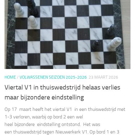
HOME
/
VOLWASSENEN SEIZOEN 2025-2026
23 MAART 2026
Viertal V1 in thuiswedstrijd helaas verlies
maar bijzondere eindstelling
Op 17 maart heeft het viertal V1 in een thuiswedstrijd met
1-3 verloren, waarbij op bord 2 een wel
heel bijzondere eindstelling ontstond. Het was
een thuiswedstrijd tegen Nieuwerkerk V1. Op bord 1 en 3