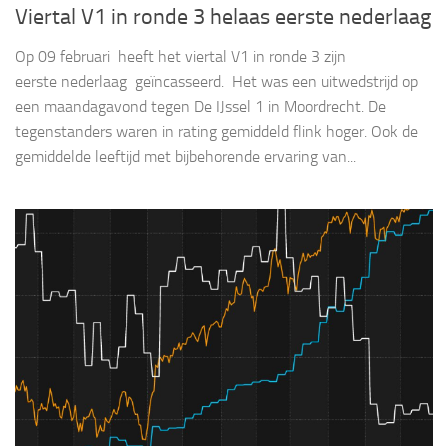
Viertal V1 in ronde 3 helaas eerste nederlaag
Op 09 februari heeft het viertal V1 in ronde 3 zijn
eerste nederlaag geïncasseerd. Het was een uitwedstrijd op
een maandagavond tegen De IJssel 1 in Moordrecht. De
tegenstanders waren in rating gemiddeld flink hoger. Ook de
gemiddelde leeftijd met bijbehorende ervaring van...