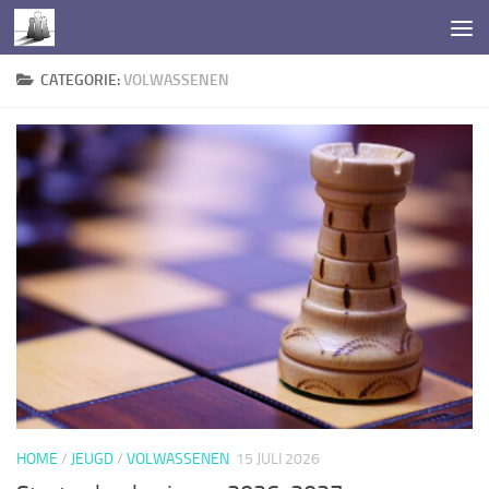
Doorgaan naar inhoud
CATEGORIE:
VOLWASSENEN
HOME
/
JEUGD
/
VOLWASSENEN
15 JULI 2026