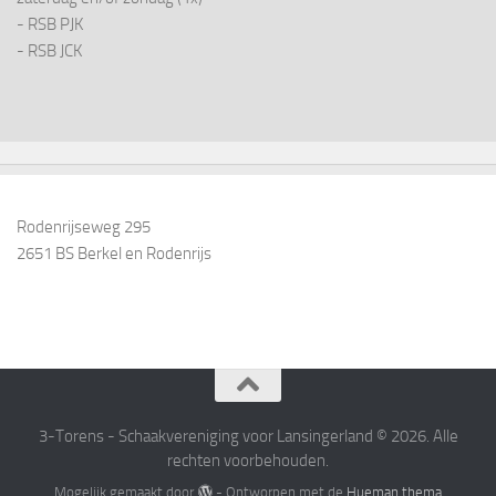
- RSB PJK
- RSB JCK
Rodenrijseweg 295
2651 BS Berkel en Rodenrijs
3-Torens - Schaakvereniging voor Lansingerland © 2026. Alle
rechten voorbehouden.
Mogelijk gemaakt door
- Ontworpen met de
Hueman thema