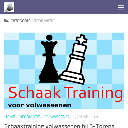
Doorgaan naar inhoud
CATEGORIE:
INFORMATIE
HOME
/
INFORMATIE
/
VOLWASSENEN
2 JANUARI 2026
Schaaktraining volwassenen bij 3-Torens