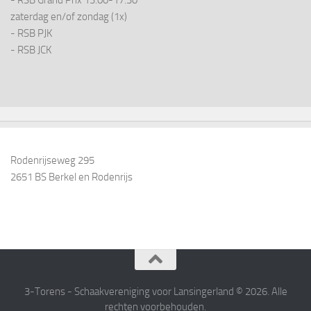
- RSB Grand Prix 13:00-17:30
zaterdag en/of zondag (1x)
- RSB PJK
- RSB JCK
Rodenrijseweg 295
2651 BS Berkel en Rodenrijs
3-Torens - Schaakvereniging voor Lansingerland © 2026. Alle
rechten voorbehouden.