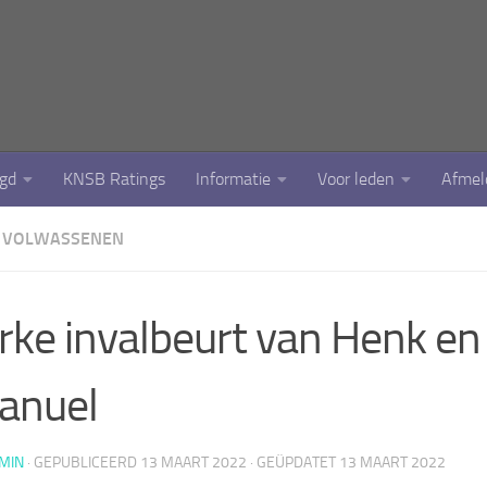
ugd
KNSB Ratings
Informatie
Voor leden
Afmel
VOLWASSENEN
rke invalbeurt van Henk en
anuel
MIN
· GEPUBLICEERD
13 MAART 2022
· GEÜPDATET
13 MAART 2022