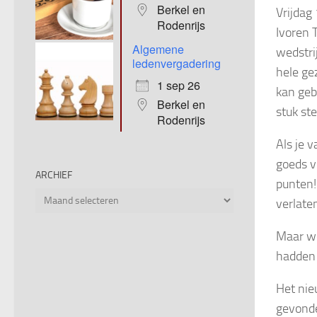
Berkel en
Vrijdag
Rodenrijs
Ivoren 
Algemene
wedstri
ledenvergadering
hele ge
1 sep 26
kan geb
Berkel en
stuk st
Rodenrijs
Als je 
goeds v
ARCHIEF
punten!
Archief
verlate
Maar we
hadden 
Het nie
gevonde