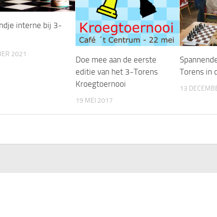
dje interne bij 3-
BER 2021
Doe mee aan de eerste
Spannende
editie van het 3-Torens
Torens in 
Kroegtoernooi
13 DECEMB
19 MEI 2017