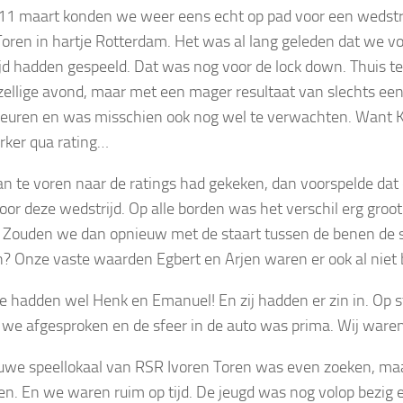
 11 maart konden we weer eens echt op pad voor een wedstr
Toren in hartje Rotterdam. Het was al lang geleden dat we voo
jd hadden gespeeld. Dat was nog voor de lock down. Thuis t
zellige avond, maar met een mager resultaat van slechts een 
euren en was misschien ook nog wel te verwachten. Want 
erker qua rating…
van te voren naar de ratings had gekeken, dan voorspelde dat 
oor deze wedstrijd. Op alle borden was het verschil erg groo
 Zouden we dan opnieuw met de staart tussen de benen de 
n? Onze vaste waarden Egbert en Arjen waren er ook al niet 
 hadden wel Henk en Emanuel! En zij hadden er zin in. Op s
we afgesproken en de sfeer in de auto was prima. Wij waren 
uwe speellokaal van RSR Ivoren Toren was even zoeken, maa
n. En we waren ruim op tijd. De jeugd was nog volop bezig e