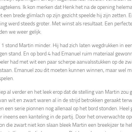
aagtekens. Ik kon merken dat Henk het na de opening helemaa
 een brede glimlach op zijn gezicht speelde hij zijn zetten. E
ing werd steeds groter. Met winst als resultaat. Een perfecte
den we weer gelijk.
 1 stond Martin minder. Hij had zich laten wegdrukken in een
gen stand. En op bord 4 had Emanuel ruim materiaal gewonn
eler had met wit een paar scherpe aanvalsstukken op de zwa
 staan. Emanuel zou dit moeten kunnen winnen, maar wel mo
spelen.
liep al verder en het leek erop dat de stelling van Martin zou
van wit en zwart waren al in de strijd betrokken geraakt ter
en een serie pionnen nog allenaal op het bord stonden. Heel g
 ineens een kanteling in de partij. Door het onverwachte o
ion die zwart niet kon slaan bleek Martin een breekijzer te 