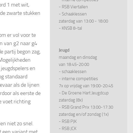
rd 1 met wit,
- RSB Viertallen
 de zwarte stukken
- Schaaklessen
zaterdag van 13:00 - 18:00
- KNSB 8-tal
m er vol voor te
on van g2 naar g4
Jeugd
e partij begon zag,
maandag en dinsdag
 Mogelijkheden
van 18:45-20:00
 jeugdspelers en
- schaaklessen
oog standaard
- interne competities
gevaar als de lijnen
7x op vrijdag van 19:00-20:45
door als eerste de
- De Groene Hart Jeugdcup
zaterdag (8x)
 voet richting
- RSB Grand Prix 13:00-17:30
zaterdag en/of zondag (1x)
- RSB PJK
en niet zo snel.
- RSB JCK
ot een variant met