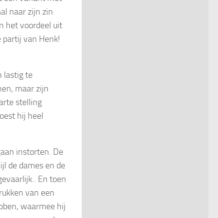
l naar zijn zin
n het voordeel uit
 partij van Henk!
 lastig te
en, maar zijn
rte stelling
est hij heel
 gaan instorten. De
wijl de dames en de
evaarlijk.. En toen
prukken van een
hebben, waarmee hij