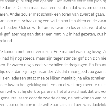
te stelling volledig kon openen. Dat leverde eerst een pion 
te dame. Die kon maar naar één kant en dat was om de opru
keren. Ander zou er met schaak een toren van zwart af gaan.
kans om met schaak nog een witte pion te pakken en de zwar
te houden. Ook de witte torens kwamen los en dat werd al sn
nk gaf later nog aan dat er een mat in 2 in had gezeten, dus 
 gekund.
e konden niet meer verliezen. En Emanuel was nog bezig. Zi
l had hij nog steeds, maar zijn tegenstander gaf zich zich ni
n. Er waren nog steeds verschillende dreigingen. En Emanu
tijd over dan zijn tegenstander. Als dat maar goed zou gaan. 
d is en iedereen staat mee te kijken maakt bijna elke schaker
 ver kwam het gelukkig niet. Emanuel wist nog meer te ruile
van wit wist hij sterk te pareren. Het aftrekschaak dat wit v
g geneutraliseerd door de zwarte dame, na het winnen van no
en voor de koning in de witte aanvalslijn. Toen was duidelijk 