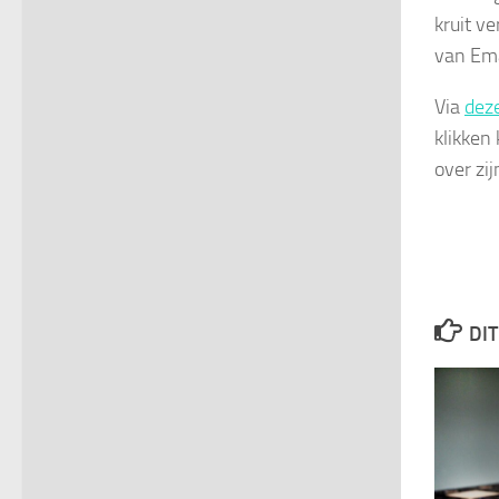
kruit v
van Ema
Via
deze
klikken
over zi
DIT