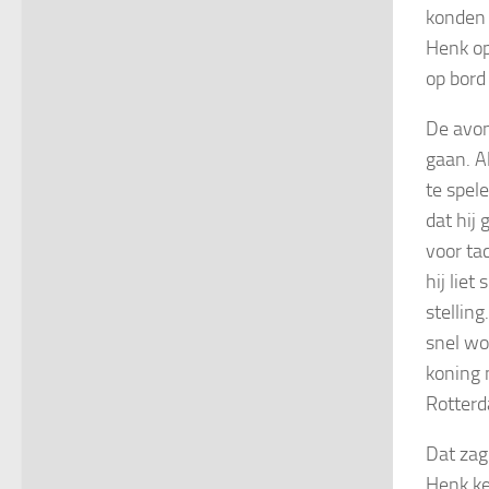
konden 
Henk op
op bord
De avon
gaan. A
te spel
dat hij
voor ta
hij lie
stelling
snel wo
koning 
Rotterd
Dat zag
Henk ke