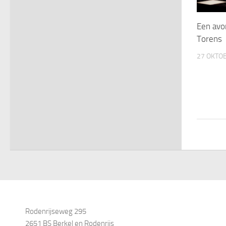
Een avon
Torens
27 OKTO
Rodenrijseweg 295
2651 BS Berkel en Rodenrijs