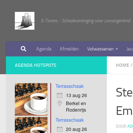
Doorgaan naar inhoud
3-Torens - Schaakvereniging voor Lansingerland
Agenda
Afmelden
Volwassenen
Je
AGENDA HOTSPOTS
HOME
/
Terrasschaak
Ste
13 aug 26
Berkel en
Em
Rodenrijs
Terrasschaak
DOOR
AD
20 aug 26