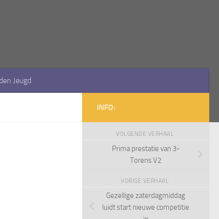
den Jeugd
INFO:
VOLGENDE VERHAAL
Prima prestatie van 3-
Torens V2
VORIGE VERHAAL
Gezellige zaterdagmiddag
luidt start nieuwe competitie
in