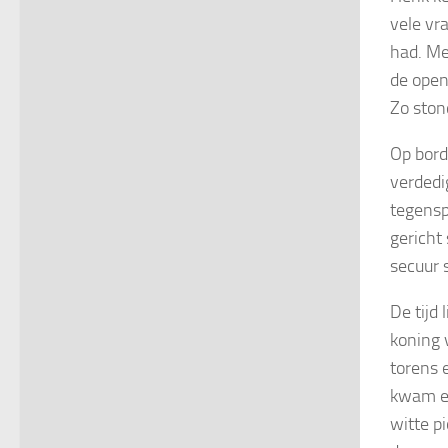
vele vr
had. Met
de open
Zo ston
Op bord
verdedi
tegensp
gericht
secuur 
De tijd 
koning 
torens 
kwam er
witte p