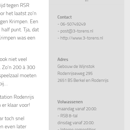
ijd tegen RSR
r het laatst zo’n
Contact
egen Krimpen. Een
- 06-50749249
half punt. Tja, dat
- post@3-torens.nl
Krimpen was een
- http://www.3-torens.nl
ook niet veel
Adres
Gebouw de Wijnstok
t. Zo’n 200 à 300
Rodenrijseweg 295
speelzaal moeten
2651 BS Berkel en Rodenrijs
bij…
tation Rodenrijs
Volwassenen
er klaar voor!
maandag vanaf 20:00:
- RSB 8-tal
r toch snel
dinsdag vanaf 20:00:
n even later
- Interne competities