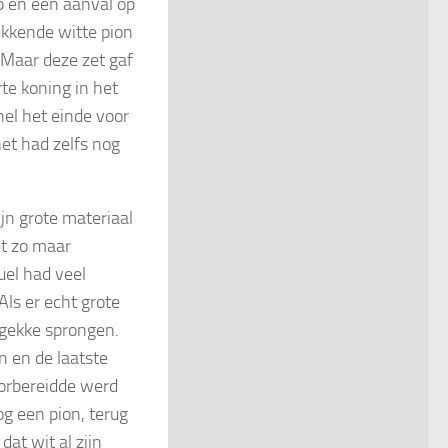
op en een aanval op
kkende witte pion
 Maar deze zet gaf
te koning in het
el het einde voor
het had zelfs nog
jn grote materiaal
et zo maar
el had veel
Als er echt grote
 gekke sprongen.
n en de laatste
oorbereidde werd
g een pion, terug
dat wit al zijn