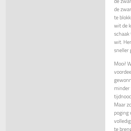
de zwar
de zwar
te blok
wit de 
schaak 
wit. He
sneller
Mooi! W
voordee
gewonne
minder 
tijdnoo
Maar zo
poging 
volledi
te breng