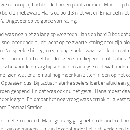
we mooi op tijd achter de borden plaats nemen. Martin op bo
 bord 2 met zwart, Hans op bord 3 met wit en Emanuel met
 4. Ongeveer op volgorde van rating.
d was nog niet zo lang op weg toen Hans op bord 3 besloot o
l snel openende hij de jacht op de zwarte koning door zijn pi
en. Nu speelde hij tegen een jeugdspeler waarvan ik voordat d
 geen moeite had met het doorzien van diepere combinaties.
ctische voordelen zag hij snel in een analyse met wat andere
t snel zien wat er allemaal nog meer kan zitten in een op het 
. Oppassen dus. Bij tactisch sterke spelers loert er altijd een 
rden geopend. En dat was ook nu het geval. Hans moest daar
neer leggen. En omdat het nog vroeg was vertrok hij alvast te
am Centraal Station.
 er niet zo mooi uit. Maar gelukkig ging het op de andere bord
nt zijn openingen. En zijn tegenstander liet zich verleiden t