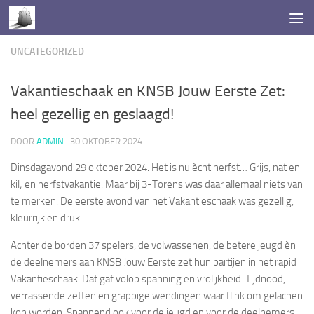
Doorgaan naar inhoud
UNCATEGORIZED
Vakantieschaak en KNSB Jouw Eerste Zet:
heel gezellig en geslaagd!
DOOR
ADMIN
·
30 OKTOBER 2024
Dinsdagavond 29 oktober 2024. Het is nu ècht herfst… Grijs, nat en
kil; en herfstvakantie. Maar bij 3-Torens was daar allemaal niets van
te merken. De eerste avond van het Vakantieschaak was gezellig,
kleurrijk en druk.
Achter de borden 37 spelers, de volwassenen, de betere jeugd èn
de deelnemers aan KNSB Jouw Eerste zet hun partijen in het rapid
Vakantieschaak. Dat gaf volop spanning en vrolijkheid. Tijdnood,
verrassende zetten en grappige wendingen waar flink om gelachen
kon worden. Spannend ook voor de jeugd en voor de deelnemers