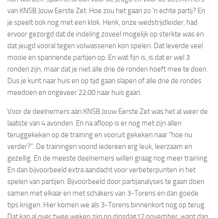
van KNSB Jouw Eerste Zet. Hoe zou het gaan zo ‘n echte partij? En
je speelt ook nog met een klok. Henk, onze wedstrijdleider, had
ervoor gezorgd dat de indeling zoveel mogelijk op sterkte was en
dat jeugd vooral tegen volwassenen kon spelen. Dat leverde veel
mooie en spannende partijen op. En wat fijn is, is dat er wel 3
ronden zijn, maar dat je niet alle drie de ronden hoeft mee te doen.
Dus je kunt naar huis en op tijd gaan slapen of alle drie de rondes
meedoen en ongeveer 22:00 naar huis gaan.
Voor de deelnemers aan KNSB Jouw Eerste Zet was het al weer de
laatste van 4 avonden. En na afloop is er nog met zijn allen
teruggekeken op de training en vooruit gekeken naar “hoe nu
verder?”. De trainingen voond iedereen erg leuk, leerzaam en
gezellig. En de meeste deelnemers willen graag nog meer training.
En dan bijvoorbeeld extra aandacht voor verbeterpunten in het
spelen van partijen. Bijvoorbeeld door partijanalyses te gaan doen
samen met elkaar en met schakers van 3-Torens en dan goede
tips krijgen. Hier komen we als 3-Torens binnenkort nog op terug.
Dat kan al over twee weken zijn op dinsdag12 november, want dan