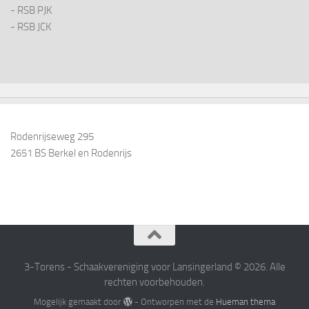
- RSB PJK
- RSB JCK
Rodenrijseweg 295
2651 BS Berkel en Rodenrijs
3-Torens - Schaakvereniging voor Lansingerland © 2026. Alle
rechten voorbehouden.
Mogelijk gemaakt door
- Ontworpen met de
Hueman thema