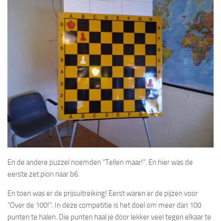
En de andere puzzel noemden “Tellen maar!”. En hier was de
eerste zet pion naar b6.
En toen was er de prijsuitreiking! Eerst waren er de pijzen voor
“Over de 100!”. In deze competitie is het doel om meer dan 100
punten te halen. Die punten haal je door lekker veel tegen elkaar te