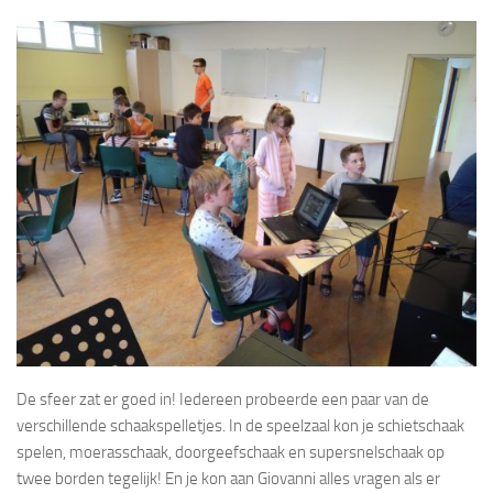
De sfeer zat er goed in! Iedereen probeerde een paar van de
verschillende schaakspelletjes. In de speelzaal kon je schietschaak
spelen, moerasschaak, doorgeefschaak en supersnelschaak op
twee borden tegelijk! En je kon aan Giovanni alles vragen als er