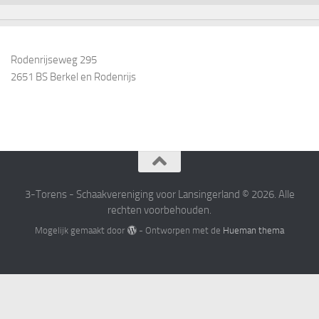
Rodenrijseweg 295
2651 BS Berkel en Rodenrijs
3-Torens - Schaakvereniging voor Lansingerland © 2026. Alle
rechten voorbehouden.
Mogelijk gemaakt door
- Ontworpen met de
Hueman thema