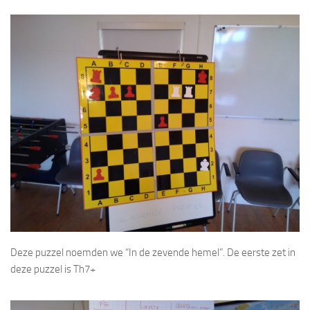
Deze puzzel noemden we “In de zevende hemel”. De eerste zet in
deze puzzel is Th7+