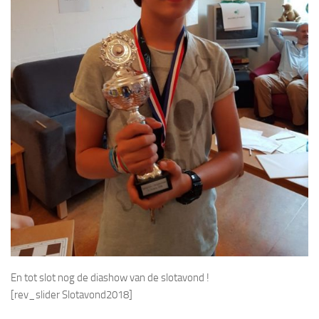
En tot slot nog de diashow van de slotavond !
[rev_slider Slotavond2018]