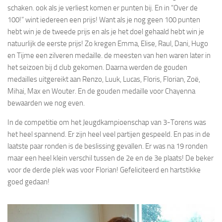
schaken. ook als je verliest komen er punten bij. En in “Over de
100!” wint iedereen een prijs! Want als je nog geen 100 punten
hebt win je de tweede prijs en als je het doel gehaald hebt win je
natuurlijk de eerste prijs! Zo kregen Emma, Elise, Raul, Dani, Hugo
en Tijme een zilveren medaille. de meesten van hen waren later in
het seizoen bij d club gekomen. Daarna werden de gouden
medailles uitgereikt aan Renzo, Luuk, Lucas, Floris, Florian, Zoë,
Mihai, Max en Wouter. En de gouden medaille voor Chayenna
bewaarden we nog even.
In de competitie om het Jeugdkampioenschap van 3-Torens was
het heel spannend. Er zijn heel veel partijen gespeeld. En pas in de
laatste paar ronden is de beslissing gevallen. Er was na 19 ronden
maar een heel klein verschil tussen de 2e en de 3e plaats! De beker
voor de derde plek was voor Florian! Gefeliciteerd en hartstikke
goed gedaan!