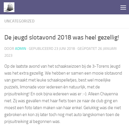
Doorgaan naar inhoud
UNCATEGORIZED
De jeugd slotavond 2018 was heel gezellig!
DOOR
ADMIN
· GEPUBLICEERD
23 JUNI 2018
· GEÜPDATET
26 JANUARI
2023
Op de laatste avond van het schaakseizoen bij de 3-Torens Jeugd
was het extra gezellig. We hebben er samen een mooie slotavond
van gemaakt met leuke schaakspelletjes, best wel moeilijke
puzzels, limonade voor iedereen èn natuurlijk, met de
prijsuitreiking! En ook bijna iedereen was er :-). Alleen Chayenna
niet. Zij was gevallen met haar fiets toen ze naar de club ging en
moest een foto laten maken van haar enkel. Gelukkig was die niet
gebroken en kon zij later toch nog met auto langskomen toen de
prijsuitreiking al begonnen was.