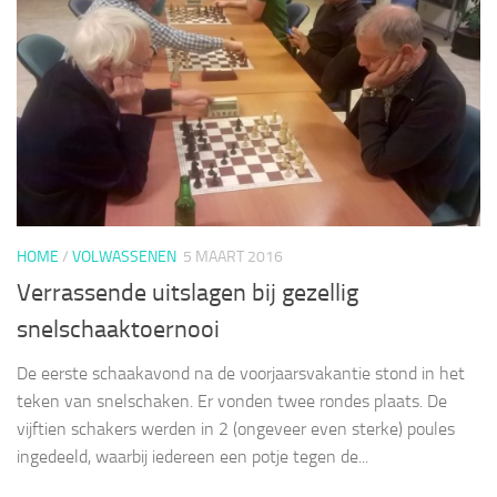
HOME
/
VOLWASSENEN
5 MAART 2016
Verrassende uitslagen bij gezellig
snelschaaktoernooi
De eerste schaakavond na de voorjaarsvakantie stond in het
teken van snelschaken. Er vonden twee rondes plaats. De
vijftien schakers werden in 2 (ongeveer even sterke) poules
ingedeeld, waarbij iedereen een potje tegen de...