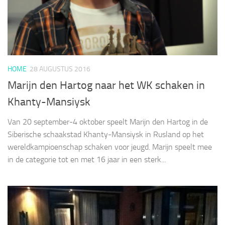
HOME
28 AUGUSTUS 2016
Marijn den Hartog naar het WK schaken in
Khanty-Mansiysk
Van 20 september-4 oktober speelt Marijn den Hartog in de
Siberische schaakstad Khanty-Mansiysk in Rusland op het
wereldkampioenschap schaken voor jeugd. Marijn speelt mee
in de categorie tot en met 16 jaar in een sterk...