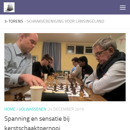
Doorgaan naar inhoud
3-TORENS
- SCHAAKVERENIGING VOOR LANSINGELAND
HOME
/
VOLWASSENEN
24 DECEMBER 2016
Spanning en sensatie bij
kerstschaaktoernooi