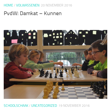
HOME
/
VOLWASSENEN
20 NOVEMBER 2016
PvdW: Damkat – Kunnen
SCHOOLSCHAAK
/
UNCATEGORIZED
19 NOVEMBER 2016