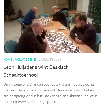
HOME
/
VOLWASSENEN
9 JANUARI 2016
Leon Huijsdens wint Baskisch
Schaaktoernooi
Op vrijdagavond 8 januari opende 3-Torens het nieuwe jaar
met een Baskische schaakavond. Deze vorm van schaken, dat
zijn oorsprong vind in het Baskische San Sebastian, houdt in
dat je op twee borden tegelijkertijd...