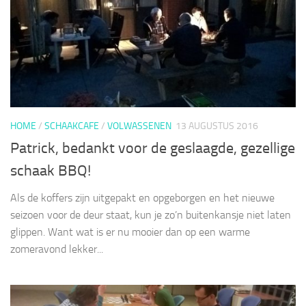
HOME
/
SCHAAKCAFE
/
VOLWASSENEN
13 AUGUSTUS 2016
Patrick, bedankt voor de geslaagde, gezellige
schaak BBQ!
Als de koffers zijn uitgepakt en opgeborgen en het nieuwe
seizoen voor de deur staat, kun je zo’n buitenkansje niet laten
glippen. Want wat is er nu mooier dan op een warme
zomeravond lekker...