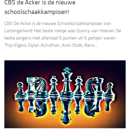
CBS de Acker is de nieuwe
schoolschaakkampioen!
CBS De Acker is de nieuwe Schoolschaakkampioen van
Lansingerland! Het beste meisje was Quincy van Hoeven De
beste jongens met allemaal 6 punten uit 6 partijen waren:
Thijs Elgers, Dylan Achuthan, Aron Stolk, Rens...