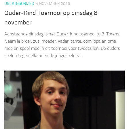
UNCATEGORIZED
4 NOVEMBER 2016
Ouder-Kind Toernooi op dinsdag 8
november
Aanstaande dinsdag is het Ouder-Kind toernooi bij 3-Torens.
Neem je broer, zus, moeder, vader, tante, oom, opa en oma
mee en speel mee in dit toernooi voor tweetallen. De ouders
spelen tegen elkaar en de jeugdspelers...