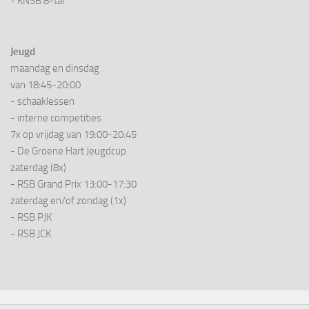
- KNSB 8-tal
Jeugd
maandag en dinsdag
van 18:45-20:00
- schaaklessen
- interne competities
7x op vrijdag van 19:00-20:45
- De Groene Hart Jeugdcup
zaterdag (8x)
- RSB Grand Prix 13:00-17:30
zaterdag en/of zondag (1x)
- RSB PJK
- RSB JCK