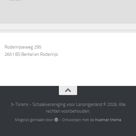
Rodenrijseweg 295
2651 BS Berkel en Rodenrijs
3-Torens - Schaakvereniging voor Lansingerland © 2026. Alle
rechten voorbehouden.
Mogelijk gemaakt door
- Ontworpen met de
Hueman thema