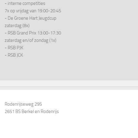
- interne competities
7x op vrijdag van 19:00-20:45
- De Groene Hart Jeugdcup
zaterdag (8x)
- RSB Grand Prix 13:00-17:30
zaterdag en/of zondag (1x)
- RSB PJK
- RSB JCK
Rodenrijseweg 295
2651 BS Berkel en Rodenrijs