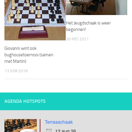
Het Jeugdschaak is weer
begonnen!
30 MEI 2021
Giovanni wint ook
bughousetoernooi (samen
met Martin)
13 JUNI 2018
AGENDA HOTSPOTS
Terrasschaak
13 aug 26